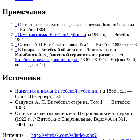
Примечания
↑
Статистические сведения о церквах и причтах Полоцкой епархии.
— Витебск, 1884.
↑
Памятная книжка Витебской губернии
на 1905 год. — Витебск:
1904
↑
Сапунов А. П. Витебская старина. Том 1. — Витебск: 1883 стр. 663
↑
В Госархиве Витебской области есть «Дело о закрытии
Михайловской кладбищенской церкви в связи с расширением
Витебского железнодорожного узла
. 13.07.-28.07.1929» (фонд 2356,
опись 1, дело 42).
Источники
Памятная книжка Витебской губернии
на 1865 год. —
Санкт-Петербург, 1865
Сапунов А. П. Витебская старина. Том 1. — Витебск:
1883
Опись имущества витебской Петропавловской церкви
(1922 г.) // Витебские Епархиальные Ведомости №1,
2000 год.
Источник —
http://evitebsk.com/w/index.php?