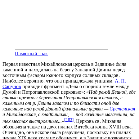
Памятный знак
Первая известная Михайловская церковь в Задвинье была
каменной и находилась на берегу Западной Двины перед
восточным фасадом южного корпуса соляных складов.
Наиболее вероятно, что она принадлежала униатам.
А. П.
Сапунов
приводит фрагмент «Дела о спорной земле между
Думой и Петропавловской церковью»: «
Над рекой Двиной, где
стояла прежняя деревянная Петропавловская церковь, с
каменным от р. Двины завалом и по близости оной две
каменные над рекой Двиной филиальные церкви —
Сретенская
и Михайловская, с кладбищами, — под казённые магазейны, на
[
2
]
[
3
]
тех местах выстроенные...
»
. Церковь св. Михаила
обозначена также на двух планах Витебска конца XVIII века.
Очевидно, она вскоре была разрушена, поскольку на планах
начала XIX века храм не обозначен, а в Задвинье возводится