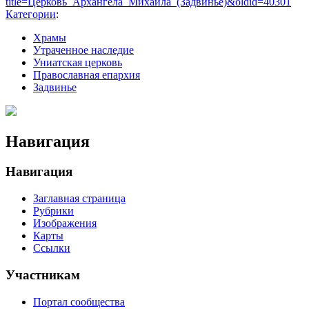
title=Церковь_Архангела_Михаила_(Задвинье)&oldid=40301
Категории
:
Храмы
Утраченное наследие
Униатская церковь
Православная епархия
Задвинье
Навигация
Навигация
Заглавная страница
Рубрики
Изображения
Карты
Ссылки
Участникам
Портал сообщества