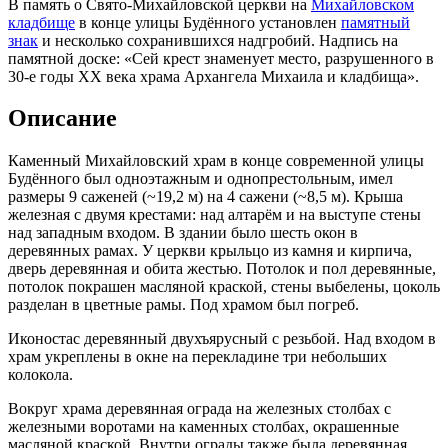
В память о Свято-Михайловской церкви на
Михайловском
кладбище
в конце улицы Будённого установлен
памятный
знак
и несколько сохранившихся надгробий. Надпись на
памятной доске: «Сей крест знаменует место, разрушенного в
30-е годы XX века храма Архангела Михаила и кладбища».
Описание
Каменный Михайловский храм в конце современной улицы
Будённого был одноэтажным и однопрестольным, имел
размеры 9 саженей (~19,2 м) на 4 сажени (~8,5 м). Крыша
железная с двумя крестами: над алтарём и на выступе стены
над западным входом. В здании было шесть окон в
деревянных рамах. У церкви крыльцо из камня и кирпича,
дверь деревянная и обита жестью. Потолок и пол деревянные,
потолок покрашен масляной краской, стены выбелены, цоколь
разделан в цветные рамы. Под храмом был погреб.
Иконостас деревянный двухъярусный с резьбой. Над входом в
храм укреплены в окне на перекладине три небольших
колокола.
Вокруг храма деревянная ограда на железных столбах с
железными воротами на каменных столбах, окрашенные
масляной краской. Внутри ограды также была деревянная