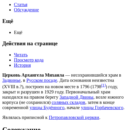
Статья
Обсуждение
Ещё
Ещё
Действия на странице
Читать
Просмотр кода
История
Церковь Архангела Михаила
— несохранившийся храм в
Задвинье
, в
Русском посаде
. Дата основания неизвестна
[
1
]
(XVIII в.?), построен на новом месте в 1796 (1798
) году,
закрыт и разрушен в 1929 году. Первоначальный храм
находился на правом берегу
Западной Двины
, возле южного
корпуса (не сохранился)
соляных складов
, затем в конце
современной
улицы Будённого
, начале
улицы Горбачевского
.
Являлась приписной к
Петропавловской церкви
.
Содержание