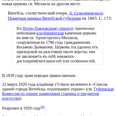
новая церковь св. Михаила на другом месте.
Витебск, статистический очерк,
А. Сементовского
.
Памятная книжка Витебской губернии
на 1865. С. 173:
Къ ​
Петро​-Павловскому приходу
приписана
небольшая
кладбищенская
каменная церковь
во имя св. Архистратига Михаила,
сооруженная въ 1796 году гражданиномъ ​
Косьмою​ ​Дыманомъ​. Церковь эта удалена отъ
приходской на разстояніи около версты; она
не заключаетъ въ себѣ никакихъ
достопримѣчательностей или особенностей.
В 1839 году храм передан православным.
22 марта 1920 года кладбище (?) было включено в «Список
зданий города Витебска, подлежащих охране» (см.
Губернская
Комиссия по охране памятников старины и предметов
искусства
).
[
4
]
Разрушен в 1929 году
.