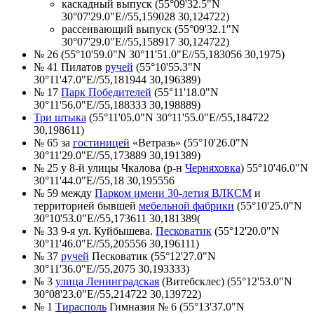
каскадный выпуск (55°09'32.5"N
30°07'29.0"E//55,159028 30,124722)
рассеивающий выпуск (55°09'32.1"N
30°07'29.0"E//55,158917 30,124722)
№ 26 (55°10'59.0"N 30°11'51.0"E//55,183056 30,1975)
№ 41 Пилатов
ручей
(55°10'55.3"N
30°11'47.0"E//55,181944 30,196389)
№ 17
Парк Победителей
(55°11'18.0"N
30°11'56.0"E//55,188333 30,198889)
Три штыка
(55°11'05.0"N 30°11'55.0"E//55,184722
30,198611)
№ 65 за
гостиницей
«Ветразь» (55°10'26.0"N
30°11'29.0"E//55,173889 30,191389)
№ 25 у 8-й улицы Чкалова (р-н
Черняховка
) 55°10'46.0"N
30°11'44.0"E//55,18 30,195556
№ 59 между
Парком имени 30-летия ВЛКСМ
и
территорией бывшей
мебельной фабрики
(55°10'25.0"N
30°10'53.0"E//55,173611 30,181389(
№ 33 9-я ул. Куйбышева.
Песковатик
(55°12'20.0"N
30°11'46.0"E//55,205556 30,196111)
№ 37
ручей
Песковатик (55°12'27.0"N
30°11'36.0"E//55,2075 30,193333)
№ 3
улица Ленинградская
(Витебсклес) (55°12'53.0"N
30°08'23.0"E//55,214722 30,139722)
№ 1
Тирасполь
Гимназия № 6 (55°13'37.0"N