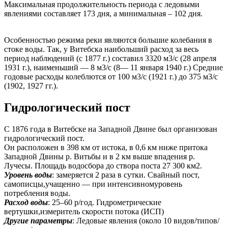
Максимальная продолжительность периода с ледовыми
явлениями составляет 173 дня, а минимальная – 102 дня.
Особенностью режима реки являются большие колебания в
стоке воды. Так, у Витебска наибольший расход за весь
период наблюдений (с 1877 г.) составил 3320 м3/с (28 апреля
1931 г.), наименьший — 8 м3/с (8— 11 января 1940 г.) Средние
годовые расходы колеблются от 100 м3/с (1921 г.) до 375 м3/с
(1902, 1927 гг.).
Гидрологический пост
С 1876 года в Витебске на Западной Двине был организован
гидрологический пост.
Он расположен в 398 км от истока, в 0,6 км ниже притока
Западной Двины р. Витьбы и в 2 км выше впадения р.
Лучесы. Площадь водосбора до створа поста 27 300 км2.
Уровень воды
: замеряется 2 раза в сутки. Свайный пост,
самописцы,учащенно — при интенсивномуровень
потребления воды.
Расход воды
: 25–60 р/год. Гидрометрические
вертушки,измеритель скорости потока (ИСП)
Другие параметры
: Ледовые явления (около 10 видов/типов/