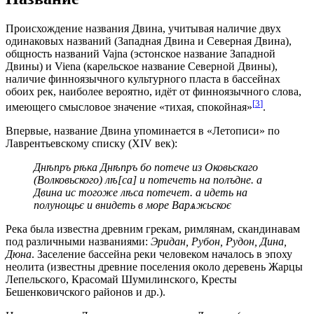
Происхождение названия Двина, учитывая наличие двух
одинаковых названий (Западная Двина и Северная Двина),
общность названий Vajna (эстонское название Западной
Двины) и Viena (карельское название Северной Двины),
наличие финноязычного культурного пласта в бассейнах
обоих рек, наиболее вероятно, идёт от финноязычного слова,
[
3
]
имеющего смысловое значение «тихая, спокойная»
.
Впервые, название Двина упоминается в «Летописи» по
Лаврентьевскому списку (XIV век):
Днѣпръ рѣка Днѣпръ бо потече из Оковьскаго
(Волковьского) лѣ[са] и потечеть на полъдне. а
Двина ис тогоже лѣса потечет. а идеть на
полунощьє и внидеть в море Варѧжьскоє
Река была известна древним грекам, римлянам, скандинавам
под различными названиями:
Эридан, Рубон, Рудон, Дина,
Дюна
. Заселение бассейна реки человеком началось в эпоху
неолита (известны древние поселения около деревень Жарцы
Лепельского, Красомай Шумилинского, Кресты
Бешенковичского районов и др.).