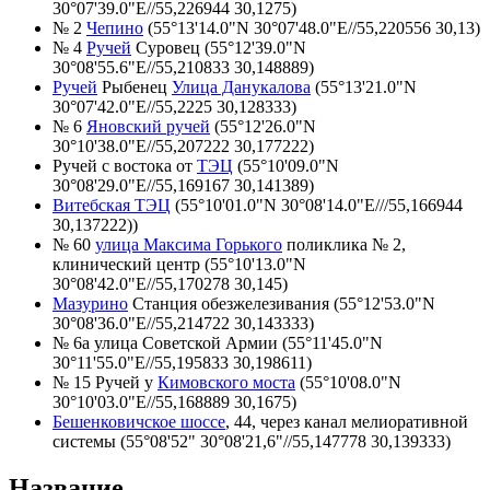
30°07'39.0"E//55,226944 30,1275)
№ 2
Чепино
(55°13'14.0"N 30°07'48.0"E//55,220556 30,13)
№ 4
Ручей
Суровец (55°12'39.0"N
30°08'55.6"E//55,210833 30,148889)
Ручей
Рыбенец
Улица Данукалова
(55°13'21.0"N
30°07'42.0"E//55,2225 30,128333)
№ 6
Яновский ручей
(55°12'26.0"N
30°10'38.0"E//55,207222 30,177222)
Ручей с востока от
ТЭЦ
(55°10'09.0"N
30°08'29.0"E//55,169167 30,141389)
Витебская ТЭЦ
(55°10'01.0"N 30°08'14.0"E///55,166944
30,137222))
№ 60
улица Максима Горького
поликлика № 2,
клинический центр (55°10'13.0"N
30°08'42.0"E//55,170278 30,145)
Мазурино
Станция обезжелезивания (55°12'53.0"N
30°08'36.0"E//55,214722 30,143333)
№ 6а улица Советской Армии (55°11'45.0"N
30°11'55.0"E//55,195833 30,198611)
№ 15 Ручей у
Кимовского моста
(55°10'08.0"N
30°10'03.0"E//55,168889 30,1675)
Бешенковичское шоссе
, 44, через канал мелиоративной
системы (55°08'52" 30°08'21,6"//55,147778 30,139333)
Название