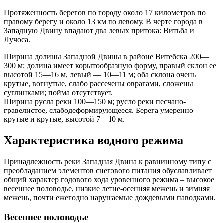
Протяженность берегов по городу около 17 километров по
правому берегу и около 13 км по левому. В черте города в
Западную Двину впадают два левых притока: Витьба и
Лучоса.
Ширина долины Западной Двины в районе Витебска 200—
300 м; долина имеет корытообразную форму, правый склон ее
высотой 15—16 м, левый — 10—11 м; оба склона очень
крутые, вогнутые, слабо рассечены оврагами, сложены
суглинками; пойма отсутствует.
Ширина русла реки 100—150 м; русло реки песчано-
гравелистое, слабодеформирующееся. Берега умеренно
крутые и крутые, высотой 7—10 м.
Характеристика водного режима
Принадлежность реки Западная Двина к равнинному типу с
преобладанием элементов снегового питания обуславливает
общий характер годового хода уровенного режима – высокое
весеннее половодье, низкие летне-осенняя межень и зимняя
межень, почти ежегодно нарушаемые дождевыми паводками.
Весеннее половодье