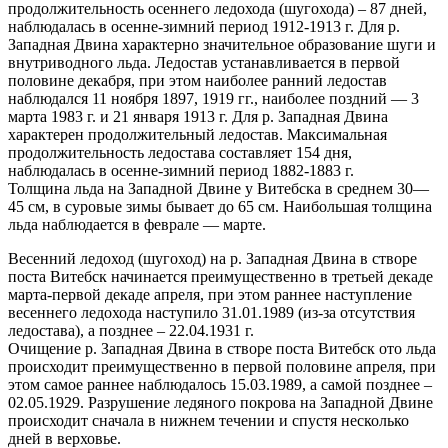
продолжительность осеннего ледохода (шугохода) – 87 дней,
наблюдалась в осенне-зимний период 1912-1913 г. Для р.
Западная Двина характерно значительное образование шуги и
внутриводного льда. Ледостав устанавливается в первой
половине декабря, при этом наиболее ранний ледостав
наблюдался 11 ноября 1897, 1919 гг., наиболее поздний — 3
марта 1983 г. и 21 января 1913 г. Для р. Западная Двина
характерен продолжительный ледостав. Максимальная
продолжительность ледостава составляет 154 дня,
наблюдалась в осенне-зимний период 1882-1883 г.
Толщина льда на Западной Двине у Витебска в среднем 30—
45 см, в суровые зимы бывает до 65 см. Наибольшая толщина
льда наблюдается в феврале — марте.
Весенний ледоход (шугоход) на р. Западная Двина в створе
поста Витебск начинается преимущественно в третьей декаде
марта-первой декаде апреля, при этом раннее наступление
весеннего ледохода наступило 31.01.1989 (из-за отсутствия
ледостава), а позднее – 22.04.1931 г.
Очищение р. Западная Двина в створе поста Витебск ото льда
происходит преимущественно в первой половине апреля, при
этом самое раннее наблюдалось 15.03.1989, а самой позднее –
02.05.1929. Разрушение ледяного покрова на Западной Двине
происходит сначала в нижнем течении и спустя несколько
дней в верховье.