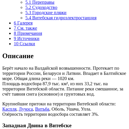
5.1
Переправы
5.2
Судоходство
5.3
Городские пляжи
5.4
Витебская гидроэлектростанция
6
Галерея
7
См. также
8
Примечания
9
Источники
10
Ссылки
Описание
Берёт начало на Валдайской возвышенности. Протекает по
территории России, Беларуси и Латвии. Впадает в Балтийское
море. Общая длина реки — 1020 км.
Площадь водосбора 87,9 тыс. км², из них 33,2 тыс. на
территории Витебской области. Питание реки смешанное, за
счёт таяния снега (основное) и грунтовых вод.
Крупнейшие притоки на территории Витебской области:
Каспля
,
Лучоса
,
Витьба
, Оболь, Ушача, Улла.
Озёрность территории водосбора составляет 3%.
Западная Двина в Витебске