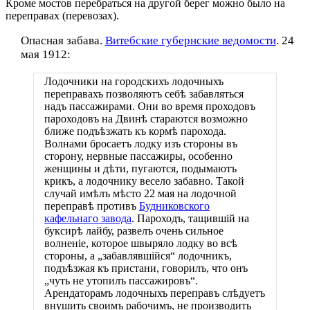
Кроме мостов перебраться на другой берег можно было на
переправах (перевозах).
Опасная забава.
Витебские губернские ведомости
. 24
мая 1912:
Лодочники на городскихъ лодочныхъ
переправахъ позволяютъ себѣ забавляться
надъ пассажирами. ​Они​ во время проходовъ
пароходовъ на Двинѣ стараются возможно
ближе подъѣзжать къ кормѣ парохода.
Волнами бросаетъ лодку изъ стороны въ
сторону, нервные пассажиры, особенно
женщины и дѣти, пугаются, подымаютъ
крикъ, а лодочнику весело забавно. Такой
случай имѣлъ мѣсто 22 мая на лодочной
переправѣ противъ
Будниковского
кафельнаго завода
. Пароходъ, тащившій на
буксирѣ лайбу, развелъ очень сильное
волненіе, которое швыряло лодку во ​всѣ​
стороны, а „забавлявшійся“ лодочникъ,
подъѣзжая къ пристани, говорилъ, что онъ
„чуть не утопилъ пассажировъ“.
Арендаторамъ лодочныхъ переправъ слѣдуетъ
внушить своимъ рабочимъ, не производить