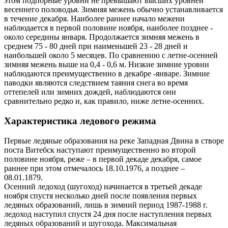
этом подпорные уровни не превышают высших уровней
весеннего половодья. Зимняя межень обычно устанавливается
в течение декабря. Наиболее раннее начало межени
наблюдается в первой половине ноября, наиболее позднее -
около середины января. Продолжается зимняя межень в
среднем 75 - 80 дней при наименьшей 23 - 28 дней и
наибольшей около 5 месяцев. По сравнению с летне-осенней
зимняя межень выше на 0,4 - 0,6 м. Низкие зимние уровни
наблюдаются преимущественно в декабре -январе. Зимние
паводки являются следствием таяния снега во время
оттепелей или зимних дождей, наблюдаются они
сравнительно редко и, как правило, ниже летне-осенних.
Характеристика ледового режима
Первые ледяные образования на реке Западная Двина в створе
поста Витебск наступают преимущественно во второй
половине ноября, реже – в первой декаде декабря, самое
раннее при этом отмечалось 18.10.1976, а позднее –
08.01.1879.
Осенний ледоход (шугоход) начинается в третьей декаде
ноября спустя несколько дней после появления первых
ледяных образований, лишь в зимний период 1987-1988 г.
ледоход наступил спустя 24 дня после наступления первых
ледяных образований и шугохода. Максимальная