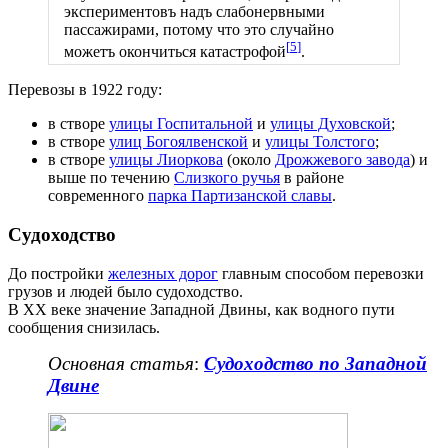
экспериментовъ надъ слабонервными
пассажирами, потому что это случайно
[
5
]
можетъ окончиться катастрофой
.
Перевозы в 1922 году:
в створе
улицы Госпитальной
и
улицы Духовской
;
в створе
улиц Богоялвенской
и
улицы Толстого
;
в створе
улицы Лиоркова
(около
Дрожжевого завода
) и
выше по течению
Слизкого ручья
в районе
современного
парка Партизанской славы
.
Судоходство
До постройки
железных дорог
главным способом перевозки
грузов и людей было судоходство.
В XX веке значение Западной Двины, как водного пути
сообщения снизилась.
Основная статья
:
Судоходство по Западной
Двине