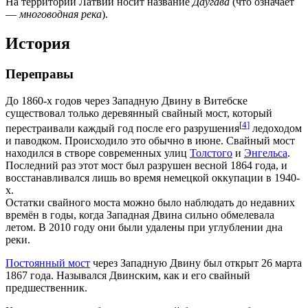
На территории Латвии носит название
Даугава
(что означает
—
многоводная река
).
История
Переправы
До 1860-х годов через Западную Двину в Витебске
существовал только деревянный свайный мост, который
[
4
]
перестраивали каждый год после его разрушения
ледоходом
и паводком. Происходило это обычно в июне. Свайный мост
находился в створе современных улиц
Толстого
и
Энгельса
.
Последний раз этот мост был разрушен весной 1864 года, и
восстанавливался лишь во время немецкой оккупации в 1940-
х.
Остатки свайного моста можно было наблюдать до недавних
времён в годы, когда Западная Двина сильно обмелевала
летом. В 2010 году они были удалены при углублении дна
реки.
Постоянный мост
через Западную Двину был открыт 26 марта
1867 года. Назывался Двинским, как и его свайный
предшественник.