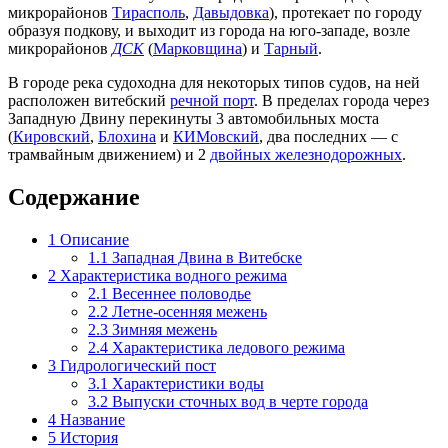
микрорайонов
Тирасполь
,
Давыдовка
), протекает по городу
образуя подкову, и выходит из города на юго-западе, возле
микрорайонов
ДСК
(
Марковщина
) и
Тарный
.
В городе река судоходна для некоторых типов судов, на ней
расположен витебский
речной порт
. В пределах города через
Западную Двину перекинуты 3 автомобильных моста
(
Кировский
,
Блохина
и
КИМовский
, два последних — с
трамвайным движением) и 2
двойных железнодорожных
.
Содержание
1
Описание
1.1
Западная Двина в Витебске
2
Характеристика водного режима
2.1
Весеннее половодье
2.2
Летне-осенняя межень
2.3
Зимняя межень
2.4
Характеристика ледового режима
3
Гидрологический пост
3.1
Характеристики воды
3.2
Выпуски сточных вод в черте города
4
Название
5
История