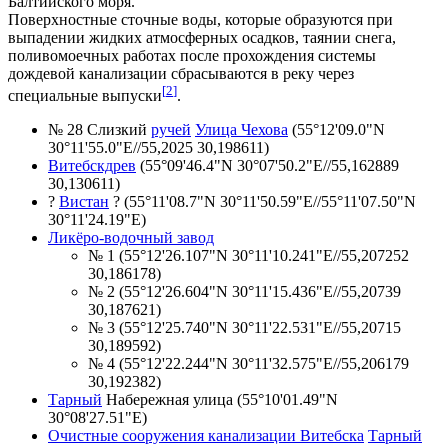
Балтийского моря.
Поверхностные сточные воды, которые образуются при
выпадении жидких атмосферных осадков, таянии снега,
поливомоечных работах после прохождения системы
дождевой канализации сбрасываются в реку через
[
2
]
специальные выпуски
.
№ 28 Слизкий
ручей
Улица Чехова
(55°12'09.0"N
30°11'55.0"E//55,2025 30,198611)
Витебскдрев
(55°09'46.4"N 30°07'50.2"E//55,162889
30,130611)
?
Вистан
? (55°11'08.7"N 30°11'50.59"E//55°11'07.50"N
30°11'24.19"E)
Ликёро-водочный завод
№ 1 (55°12'26.107"N 30°11'10.241"E//55,207252
30,186178)
№ 2 (55°12'26.604"N 30°11'15.436"E//55,20739
30,187621)
№ 3 (55°12'25.740"N 30°11'22.531"E//55,20715
30,189592)
№ 4 (55°12'22.244"N 30°11'32.575"E//55,206179
30,192382)
Тарный
Набережная улица (55°10'01.49"N
30°08'27.51"E)
Очистные сооружения канализации Витебска
Тарный