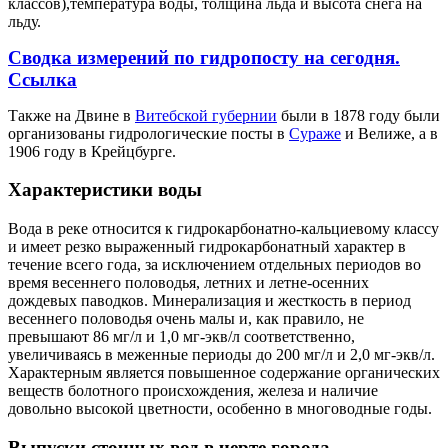
классов),температура воды, толщина льда и высота снега на
льду.
Сводка измерений по гидропосту на сегодня.
Ссылка
Также на Двине в
Витебской губернии
были в 1878 году были
организованы гидрологические посты в
Сураже
и Велиже, а в
1906 году в Крейцбурге.
Характеристики воды
Вода в реке относится к гидрокарбонатно-кальциевому классу
и имеет резко выраженный гидрокарбонатный характер в
течение всего года, за исключением отдельных периодов во
время весеннего половодья, летних и летне-осенних
дождевых паводков. Минерализация и жесткость в период
весеннего половодья очень малы и, как правило, не
превышают 86 мг/л и 1,0 мг-экв/л соответственно,
увеличиваясь в меженные периоды до 200 мг/л и 2,0 мг-экв/л.
Характерным является повышенное содержание органических
веществ болотного происхождения, железа и наличие
довольно высокой цветности, особенно в многоводные годы.
Выпуски сточных вод в черте города