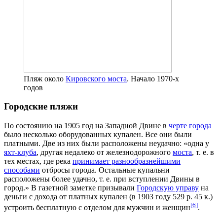
Пляж около
Кировского моста
. Начало 1970-х
годов
Городские пляжи
По состоянию на 1905 год на Западной Двине в
черте города
было несколько оборудованных купален. Все они были
платными. Две из них были расположены неудачно: «одна у
яхт-клуба
, другая недалеко от железнодорожного
моста
, т. е. в
тех местах, где река
принимает разнообразнейшими
способами
отбросы города. Остальные купальни
расположены более удачно, т. е. при вступлении Двины в
город.» В газетной заметке призывали
Городскую управу
на
деньги с дохода от платных купален (в 1903 году 529 р. 45 к.)
[
6
]
устроить бесплатную с отделом для мужчин и женщин
.