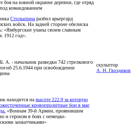
е боя на южной окраине деревни, где отряд
 под командованием
ника
Столыпина
разбил арьергард
ских войск. На задней стороне обелиска
ь: «Ямбургские уланы своим славным
. 1912 год».
. А. - начальник разведки 742 стрелкового
скульптор
 погиб 25.6.1944 при освобождении
А. H. Гвоздиков
щины
ик находится на
высоте 222.9 за которую
 ожесточенные кровопролитные бои в мае
да.
«Воинам 39-й Армии, проявившим
о и героизм в боях с немецко-
скими захватчиками»