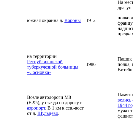
На мест
драгун
полков
южная окраина д.
Вороны
1912
француз
надпис
предкам
на территории
Пашик Б
Республиканской
1986
полка,
туберкулезной больницы
Витеб
«Сосновка»
Памятн
Возле автодороги М8
велись
(Е-95), у съезда на дорогу в
1944 го
аэропорт
. В 1 км к сев.-вост.
мужеств
от д.
Шульцево
.
фашист