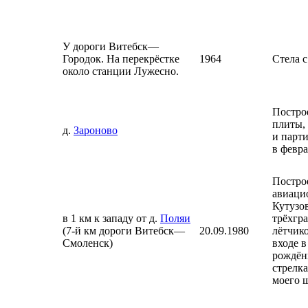
У дороги Витебск—
Городок. На перекрёстке
1964
Стела 
около станции Лужесно.
Постро
плиты,
д.
Зароново
и парт
в февра
Постро
авиаци
Кутузо
в 1 км к западу от д.
Поляи
трёхгр
(7-й км дороги Витебск—
20.09.1980
лётчико
Смоленск)
входе в
рождён
стрелк
моего 