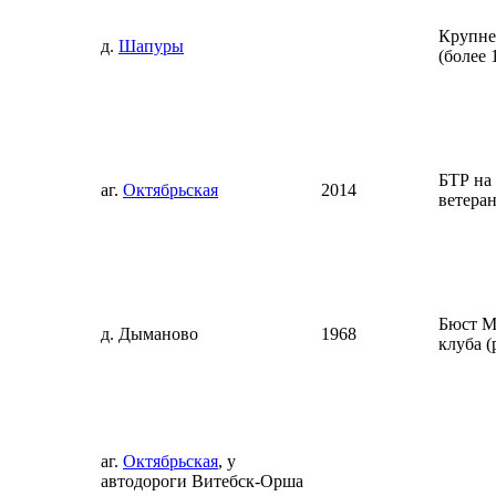
Крупне
д.
Шапуры
(более 
БТР на
аг.
Октябрьская
2014
ветера
Бюст М
д. Дыманово
1968
клуба (
аг.
Октябрьская
, у
автодороги Витебск-Орша