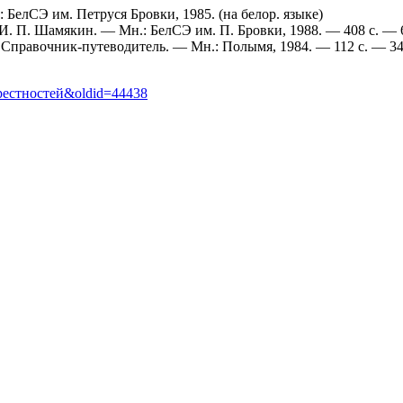
БелСЭ им. Петруся Бровки, 1985. (на белор. языке)
И. П. Шамякин. — Мн.: БелСЭ им. П. Бровки, 1988. — 408 с. — 
 Справочник-путеводитель. — Мн.: Полымя, 1984. — 112 с. — 34 
окрестностей&oldid=44438