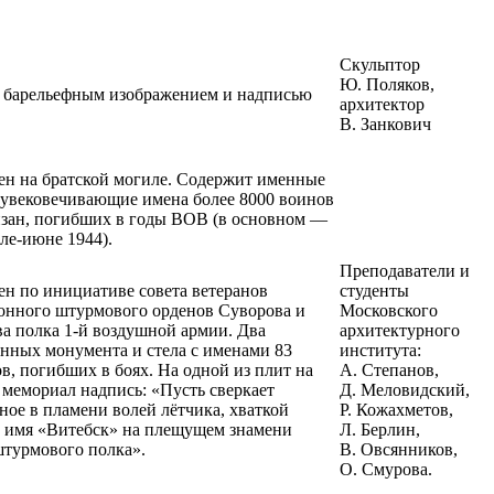
Скульптор
Ю. Поляков,
с барельефным изображением и надписью
архитектор
В. Занкович
ен на братской могиле. Содержит именные
 увековечивающие имена более 8000 воинов
изан, погибших в годы ВОВ (в основном —
ле-июне 1944).
Преподаватели и
ен по инициативе совета ветеранов
студенты
онного штурмового орденов Суворова и
Московского
ва полка 1-й воздушной армии. Два
архитектурного
анных монумента и стела с именами 83
института:
в, погибших в боях. На одной из плит на
А. Степанов,
 мемориал надпись: «Пусть сверкает
Д. Меловидский,
ное в пламени волей лётчика, хваткой
Р. Кожахметов,
а имя «Витебск» на плещущем знамени
Л. Берлин,
штурмового полка».
В. Овсянников,
О. Смурова.