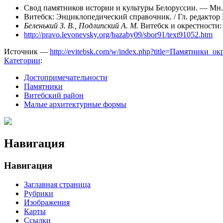
Свод памятников истории и культуры Белоруссии. — Мн.: 
Витебск: Энциклопедический справочник. / Гл. редактор 
Беленький З. В., Подлипский А. М.
Витебск и окрестности:
http://pravo.levonevsky.org/bazaby09/sbor91/text91052.htm
Источник —
http://evitebsk.com/w/index.php?title=Памятники_
Категории
:
Достопримечательности
Памятники
Витебский район
Малые архитектурные формы
Навигация
Навигация
Заглавная страница
Рубрики
Изображения
Карты
Ссылки