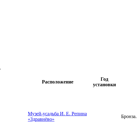
.
Год
Расположение
установки
Музей-усадьба И. Е. Репина
Бронза.
«Здравнёво»