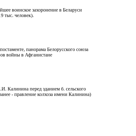
йшее воинское захоронение в Беларуси
19 тыс. человек).
 постаменте, панорама Белорусского союза
нов войны в Афганистане
.И. Калинина перед зданием б. сельского
ранее - правление колхоза имени Калинина)