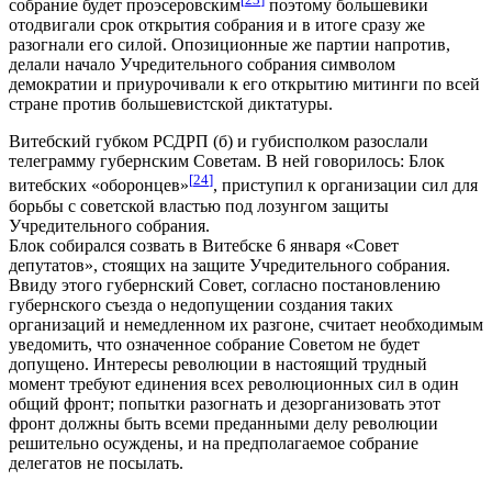
собрание будет проэсеровским
поэтому большевики
отодвигали срок открытия собрания и в итоге сразу же
разогнали его силой. Опозиционные же партии напротив,
делали начало Учредительного собрания символом
демократии и приурочивали к его открытию митинги по всей
стране против большевистской диктатуры.
Витебский губком РСДРП (б) и губисполком разослали
телеграмму губернским Советам. В ней говорилось: Блок
[
24
]
витебских «оборонцев»
, приступил к организации сил для
борьбы с советской властью под лозунгом защиты
Учредительного собрания.
Блок собирался созвать в Витебске 6 января «Совет
депутатов», стоящих на защите Учредительного собрания.
Ввиду этого губернский Совет, согласно постановлению
губернского съезда о недопущении создания таких
организаций и немедленном их разгоне, считает необходимым
уведомить, что означенное собрание Советом не будет
допущено. Интересы революции в настоящий трудный
момент требуют единения всех революционных сил в один
общий фронт; попытки разогнать и дезорганизовать этот
фронт должны быть всеми преданными делу революции
решительно осуждены, и на предполагаемое собрание
делегатов не посылать.