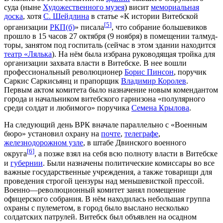
суда (ныне
Художественного музея
) висит
мемориальная
доска
, хотя
С. Шейдлина
в статье «К истории Витебской
[
5
]
организации
РКП(б)
» писала
, что собрание большевиков
прошло в 15 часов 27 октября (9 ноября) в помещении талмуд-
торы, занятом под госпиталь (сейчас в этом здании находится
театр «Лялька
). На нём была избрана руководящая тройка для
организации захвата власти в Витебске. В нее вошли
профессиональный революционер
Борис Пинсон
, поручик
Саркис Саркисьянц и прапорщик
Владимир Королев
.
Первым актом комитета было назначение новым комендантом
города и начальником витебского гарнизона «полулярного
среди солдат и любимого» поручика
Семена Крылова
.
На следующий день ВРК вначале параллельно с «Военным
бюро» установил охрану на
почте
,
телеграфе
,
железнодорожном узле
, в штабе Двинского военного
[
6
]
округа
, а позже взял на себя всю полноту власти в Витебске
и
губернии
. Были назначены политические комиссары во все
важные государственные учреждения, а также товарищи для
проведения строгой цензуры над меньшевисткой прессой.
Военно—революционный комитет занял помещение
офицерского собрания. В нём находилась небольшая группа
охраны с пулеметом, в город было выслано несколько
солдатских патрулей. Витебск был объявлен на осадном