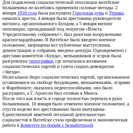
Для подавления социалистической оппозиции витебские
большевики не колеблясь применяли силовые методы. 2
января
1918 года
была распущена
Городская дума
и
Управа
,
начались аресты. 4 января были арестованы руководители
митинга, организованного Бундом, а 5 января митинг
оппозиции, проходивший под лозунгом «Власть
Учредительному собранию!», был разогнан вооружеными
красногвардейцами. В Витебске было введено военное
положение, запрещены все публичные выступления,
демонстрации и собрания, введена цензура. Одновременно с
арестами комитетов «Бунда», меньшивиков и эсэров была
разгромлена
типография
, где печатались воззвания
социалистических партий и газета социал-демократии
«Звезда».
Нелегальное бюро социалистических партий, организованное
оставшимися на свободе бундовцами, меньшевиками, эсэрами
и Фарейникте, оказалось недееспособными, оно было
распущено, а Г. Аронсон был отозван в Минск.
После того как власть в городе полностью перешла в руки
большевиков, 10 января было отменено военное положение, а
спустя неделю все арестованные были выпущены.
Единственной заметной легальной деятельностью
социалистов в Витебске стала профсоюзная и экономическая
работа в
Комитете по борьбе с безработицей
.