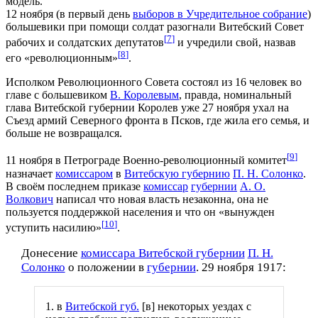
модель.
12 ноября (в первый день
выборов в Учредительное собрание
)
большевики при помощи солдат разогнали Витебский Совет
[
7
]
рабочих и солдатских депутатов
и учредили свой, назвав
[
8
]
его «революционным»
.
Исполком Революционного Совета состоял из 16 человек во
главе с большевиком
В. Королевым
, правда, номинальный
глава Витебской губернии Королев уже 27 ноября ухал на
Съезд армий Северного фронта в Псков, где жила его семья, и
больше не возвращался.
[
9
]
11 ноября в Петрограде Военно-революционный комитет
назначает
комиссаром
в
Витебскую губернию
П. Н. Солонко
.
В своём последнем приказе
комиссар
губернии
А. О.
Волкович
написал что новая власть незаконна, она не
пользуется поддержкой населения и что он «вынужден
[
10
]
уступить насилию»
.
Донесение
комиссара Витебской губернии
П. Н.
Солонко
о положении в
губернии
. 29 ноября 1917:
1. в
Витебской губ.
[в] некоторых уездах с