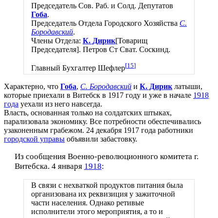
Председатель Сов. Раб. и Солд. Депутатов
Гоба
.
Председатель Отдела Городского Хозяйства
С.
Бородавский
.
Члены Отдела:
К. Дирик
[Товарищ
Председателя]. Петров Ст Сват. Соскинд.
[
15
]
Главный Бухгалтер Шефлер
Характерно, что
Гоба
,
С. Бородавский
и
К. Дирик
латыши,
которые приехали в Витебск в 1917 году и уже в начале
1918
года
уехали из него навсегда.
Власть, основанная только на солдатских штыках,
парализовала экономику. Все потребности обеспечивались
узаконенным грабежом. 24 декабря 1917 года работники
городской управы
объявили забастовку.
Из сообщения Военно-революционного комитета г.
Витебска. 4 января
1918
:
В связи с нехваткой продуктов питания была
организована их реквизиция у зажиточной
части населения. Однако ретивые
исполнители этого мероприятия, а то и