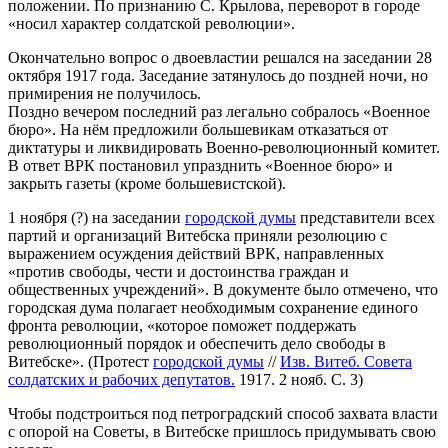
положении. По признанию С. Крылова, переворот в городе
«носил характер солдатской революции».
Окончательно вопрос о двоевластии решался на заседании 28
октября 1917 года. Заседание затянулось до поздней ночи, но
примирения не получилось.
Поздно вечером последний раз легально собралось «Военное
бюро». На нём предложили большевикам отказаться от
диктатуры и ликвидировать Военно-революционный комитет.
В ответ ВРК постановил упразднить «Военное бюро» и
закрыть газеты (кроме большевистской).
1 ноября (?) на заседании
городской думы
представители всех
партий и организаций Витебска приняли резолюцию с
выражением осуждения действий ВРК, направленных
«против свободы, чести и достоинства граждан и
общественных учреждений». В документе было отмечено, что
городская дума полагает необходимым сохранение единого
фронта революции, «которое поможет поддержать
революционный порядок и обеспечить дело свободы в
Витебске». (Протест
городской думы
//
Изв. Витеб. Совета
солдатских и рабочих депутатов.
1917. 2 нояб. С. 3)
Чтобы подстроиться под петроградский способ захвата власти
с опорой на Советы, в Витебске пришлось придумывать свою