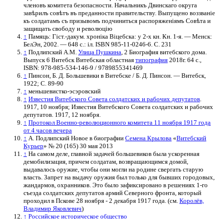
членовъ комитета безопасности. Начальникъ Двинскаго округа
завѣрилъ совѣтъ въ преданности правительству. Выпущено воззваніе
къ солдатамъ съ призывомъ подчиниться распоряженіямъ Совѣта и
защищать свободу и революцію
↑
Памяць: Гіст.-дакум. хроніка Віцебска: у 2-х кн. Кн. 1-я. — Менск:
БелЭн, 2002. — 648 с.: іл. ISBN 985-11-0246-6. С. 231
↑
Подлипский А.М.
Улица Пушкина
, 2 Биография витебского дома.
Выпуск 6 Витебск Витебская областная
типография
2018г. 64 с.,
ISBN: 978-985-534-146-9 / 9789855341469
↑
Пинсон, Б. Д. Большевики в Витебске / Б. Д. Пинсон. — Витебск,
1922; С. 89-90
↑
меньшевистко-эсэровский
↑
Известия Витебского Совета солдатских и рабочих депутатов
.
1917, 10 ноября; Известия Витебского Совета солдатских и рабочих
депутатов. 1917, 12 ноября.
↑
Протокол Военно-революционного комитета 11 ноября 1917 года
от 4 часов вечера
↑
А. Подлипский Новое в биографии
Семена Крылова
«
Витебский
Курьер
» № 20 (165) 30 мая 2013
↑
На самом деле, главной задачей большевиков была ускоренная
демобилизация, причем солдатам, возвращающимся домой,
выдавалось оружие, чтобы они могли на родине свергать старую
власть. Запрет на выдачу оружия был только для бывших городовых,
жандармов, охранников. Это было зафиксировано в решениях 1-го
съезда солдатских депутатов армий Северного фронта, который
проходил в Пскове 28 ноября - 2 декабря 1917 года. (см.
Королёв,
Владимир Яковлевич
)
↑
Российское историческое общество