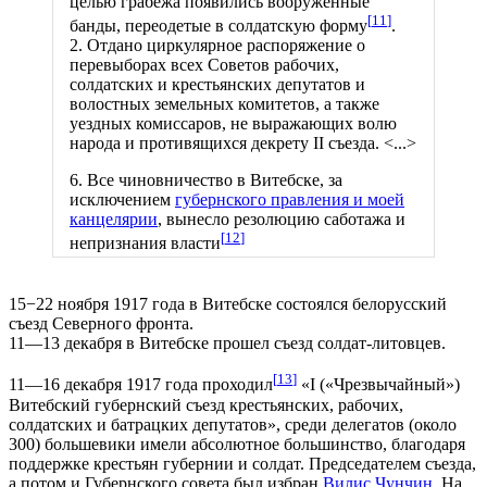
целью грабежа появились вооруженные
[
11
]
банды, переодетые в солдатскую форму
.
2. Отдано циркулярное распоряжение о
перевыборах всех Советов рабочих,
солдатских и крестьянских депутатов и
волостных земельных комитетов, а также
уездных комиссаров, не выражающих волю
народа и противящихся декрету II съезда. <...>
6. Все чиновничество в Витебске, за
исключением
губернского правления и моей
канцелярии
, вынесло резолюцию саботажа и
[
12
]
непризнания власти
15−22 ноября 1917 года в Витебске состоялся белорусский
съезд Северного фронта.
11—13 декабря в Витебске прошел съезд солдат-литовцев.
[
13
]
11—16 декабря 1917 года проходил
«I («Чрезвычайный»)
Витебский губернский съезд крестьянских, рабочих,
солдатских и батрацких депутатов», среди делегатов (около
300) большевики имели абсолютное большинство, благодаря
поддержке крестьян губернии и солдат. Председателем съезда,
а потом и Губернского совета был избран
Вилис Чунчин
. На