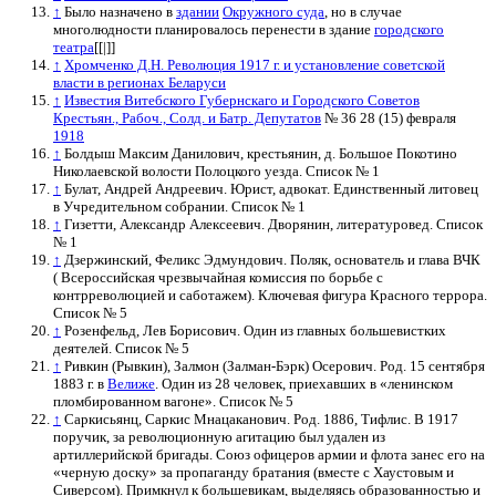
↑
Было назначено в
здании
Окружного суда
, но в случае
многолюдности планировалось перенести в здание
городского
театра
[[|]]
↑
Хромченко Д.Н. Революция 1917 г. и установление советской
власти в регионах Беларуси
↑
Известия Витебского Губернскаго и Городского Советов
Крестьян., Рабоч., Солд. и Батр. Депутатов
№ 36 28 (15) февраля
1918
↑
Болдыш Максим Данилович, крестьянин, д. Большое Покотино
Николаевской волости Полоцкого уезда. Список № 1
↑
Булат, Андрей Андреевич. Юрист, адвокат. Единственный литовец
в Учредительном собрании. Список № 1
↑
Гизетти, Александр Алексеевич. Дворянин, литературовед. Список
№ 1
↑
Дзержинский, Феликс Эдмундович. Поляк, основатель и глава ВЧК
( Всероссийская чрезвычайная комиссия по борьбе с
контрреволюцией и саботажем). Ключевая фигура Красного террора.
Список № 5
↑
Розенфельд, Лев Борисович. Один из главных большевистких
деятелей. Список № 5
↑
Ривкин (Рывкин), Залмон (Залман-Бэрк) Осерович. Род. 15 сентября
1883 г. в
Велиже
. Один из 28 человек, приехавших в «ленинском
пломбированном вагоне». Список № 5
↑
Саркисьянц, Саркис Мнацаканович. Род. 1886, Тифлис. В 1917
поручик, за революционную агитацию был удален из
артиллерийской бригады. Союз офицеров армии и флота занес его на
«черную доску» за пропаганду братания (вместе с Хаустовым и
Сиверсом). Примкнул к большевикам, выделяясь образованностью и