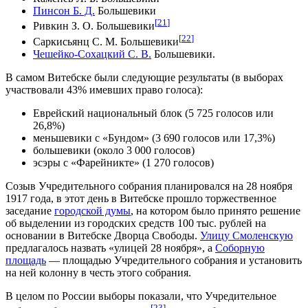
Пинсон Б. Д.
Большевики
[
21
]
Ривкин З. О. Большевики
[
22
]
Саркисьянц С. М. Большевики
Чешейко-Сохацкий С. В.
Большевики.
В самом Витебске были следующие результаты (в выборах
участвовали 43% имевших право голоса):
Еврейский национальный блок (5 725 голосов или
26,8%)
меньшевики с «Бундом» (3 690 голосов или 17,3%)
большевики (около 3 000 голосов)
эсэры с «Фарейникте» (1 270 голосов)
Созыв Учредительного собрания планировался на 28 ноября
1917 года, в этот день в Витебске прошло торжественное
заседание
городской думы
, на котором было принято решение
об выделении из городских средств 100 тыс. рублей на
основании в Витебске Дворца Свободы.
Улицу Смоленскую
предлагалось назвать «улицей 28 ноября», а
Соборную
площадь
— площадью Учредительного собрания и установить
на ней колонну в честь этого собрания.
В целом по России выборы показали, что Учредительное
[
23
]