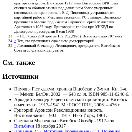
ораторским даром. В октябре 1917 член Витебского ВРК. Был
смещен за «бонапартизм» под давлением более умеренных
(возможно, соперничество с Б. Д. Пинсоном), устранился от
партийной работы. Участник заседания УС 5 января. Возможно
проживал в Москве под именем Саркисян Сергей Минаевич.
Арестован в 1936 году. Приговорен: тройка при УНКВД по
Дальстрою и расстрелян 8 мая 1938
↑
у ПСР было 279 против 159 РСДРП(б). Всего же было 707 мест
↑
Тех, кто противился сдаче немцам территорий
↑
Лихницкий Александр Леонидович, председатель Витебского
Совета солдатских депутатов
См. также
Источники
Памяць: Гіст.-дакум. хроніка Віцебска: у 2-х кн. Кн. 1-я.
— Менск: БелЭн, 2002. — 648 с.: іл. ISBN 985-11-0246-6.
Аркадий Зельцер Евреи советской провинции: Витебск
и местечки. 1917–1941 М.: РОССПЭН, 2006. – 476 с.
Григорий Аронсон Революционная юность.
Воспоминания. 1903—1917. Нью-Йорк, 1961.
Светлана Мясоедова «Витебск. Октябрь 1917-го»
Витьбичи
18 ноября 2017
Почанин, С.З. Историей обреченные / С.З. Почанин. —