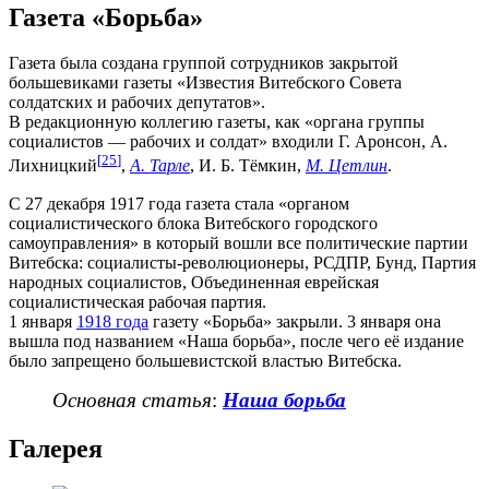
Газета «Борьба»
Газета была создана группой сотрудников закрытой
большевиками газеты «Известия Витебского Совета
солдатских и рабочих депутатов».
В редакционную коллегию газеты, как «органа группы
социалистов — рабочих и солдат» входили Г. Аронсон, А.
[
25
]
Лихницкий
,
А. Тарле
, И. Б. Тёмкин,
М. Цетлин
.
С 27 декабря 1917 года газета стала «органом
социалистического блока Витебского городского
самоуправления» в который вошли все политические партии
Витебска: социалисты-революционеры, РСДПР, Бунд, Партия
народных социалистов, Объединенная еврейская
социалистическая рабочая партия.
1 января
1918 года
газету «Борьба» закрыли. 3 января она
вышла под названием «Наша борьба», после чего её издание
было запрещено большевистской властью Витебска.
Основная статья
:
Наша борьба
Галерея