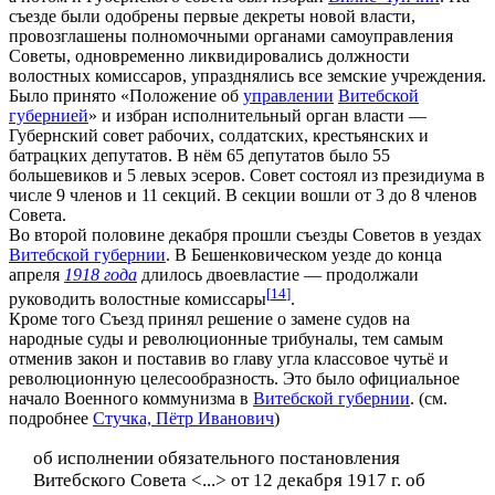
съезде были одобрены первые декреты новой власти,
провозглашены полномочными органами самоуправления
Советы, одновременно ликвидировались должности
волостных комиссаров, упразднялись все земские учреждения.
Было принято «Положение об
управлении
Витебской
губернией
» и избран исполнительный орган власти —
Губернский совет рабочих, солдатских, крестьянских и
батрацких депутатов. В нём 65 депутатов было 55
большевиков и 5 левых эсеров. Совет состоял из президиума в
числе 9 членов и 11 секций. В секции вошли от 3 до 8 членов
Совета.
Во второй половине декабря прошли съезды Советов в уездах
Витебской губернии
. В Бешенковическом уезде до конца
апреля
1918 года
длилось двоевластие — продолжали
[
14
]
руководить волостные комиссары
.
Кроме того Съезд принял решение о замене судов на
народные суды и революционные трибуналы, тем самым
отменив закон и поставив во главу угла классовое чутьё и
революционную целесообразность. Это было официальное
начало Военного коммунизма в
Витебской губернии
. (см.
подробнее
Стучка, Пётр Иванович
)
об исполнении обязательного постановления
Витебского Совета <...> от 12 декабря 1917 г. об