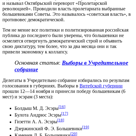
и называл Октябрьский переворот «Пролетарской
революцией». Проводили власть пролетариата выбранные
большевиками Советы. Это называлось «советская власть», в
противовес демократической.
Тем не мение все политики и политизированная российская
публика до последнего были уверены, что большевики не
осмелятся отвергнуть демократический строй и объявить
свою диктатуру, тем более, что за два месяца они и так
привели экономику к коллапсу.
Основная статья
:
Выборы в Учредительное
собрание
Делегаты в Учредительно собрание избирались по результам
голосования в губерниях. Выборы в
Витебской губернии
прошли 12—14 ноября и принесли победу большевикам (6
мест) и эсэрам (3 места):
[
16
]
Болдыш М. Д. Эсэры
[
17
]
Булота Андрюс Эсэры
[
18
]
Гизетти А. А. Эсэры
[
19
]
Дзержинский Ф. Э. Большевики
[
20
]
Каменев Л. Б. Большевики