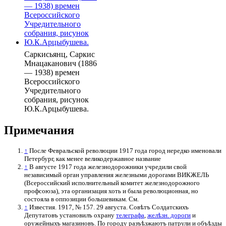
Саркисьянц, Саркис
Мнацаканович (1886
— 1938) времен
Всероссийского
Учредительного
собрания, рисунок
Ю.К.Арцыбушева.
Примечания
↑
После Февральской революции 1917 года город нередко именовали
Петербург, как менее великодержавное название
↑
В августе 1917 года железнодорожники учредили свой
независимый орган управления железными дорогами ВИКЖЕЛЬ
(Всероссийский исполнительный комитет железнодорожного
профсоюза), эта организация хоть и была революционная, но
состояла в оппозиции большевикам. См.
↑
Известия. 1917, № 157. 29 августа. Совѣтъ Солдатскихъ
Депутатовъ установилъ охрану
телеграфа
,
желѣзн. дороги
и
оружейныхъ магазиновъ. По городу разъѣзжаютъ патрули и объѣзды