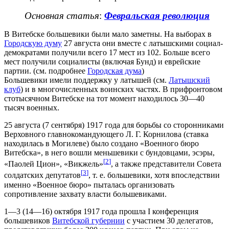
Основная статья
:
Февральская революция
В Витебске большевики были мало заметны. На выборах в
Городскую думу
27 августа они вместе с латышскими социал-
демократами получили всего 17 мест из 102. Больше всего
мест получили социалисты (включая Бунд) и еврейские
партии. (см. подробнее
Городская дума
)
Большевики имели поддержку у латышей (см.
Латышский
клуб
) и в многочисленных воинских частях. В прифронтовом
стотысячном Витебске на тот момент находилось 30—40
тысяч военных.
25 августа (7 сентября) 1917 года для борьбы со сторонниками
Верховного главнокомандующего Л. Г. Корнилова (ставка
находилась в Могилеве) было создано «Военного бюро
Витебска», в него вошли меньшевики с бундовцами, эсэры,
[
2
]
«Паолей Цион», «Викжель»
, а также представители Совета
[
3
]
солдатских депутатов
, т. е. большевики, хотя впоследствии
именно «Военное бюро» пыталась организовать
сопротивление захвату власти большевиками.
1—3 (14—16) октября 1917 года прошла I конференция
большевиков
Витебской губернии
с участием 30 делегатов,