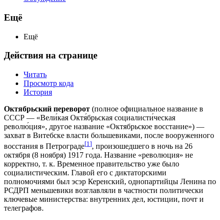
Ещё
Ещё
Действия на странице
Читать
Просмотр кода
История
Октябрьский переворот
(полное официальное название в
СССР — «Вели́кая Октя́брьская социалисти́ческая
револю́ция», другое название «Октябрьское восстание») —
захват в Витебске власти большевиками, после вооруженного
[
1
]
восстания в Петрограде
, произошедшего в ночь на 26
октября (8 ноября) 1917 года. Название «революция» не
корректно, т. к. Временное правительство уже было
социалистическим. Главой его с диктаторскими
полномочиями был эсэр Керенский, однопартийцы Ленина по
РСДРП меньшевики возглавляли в частности политически
ключевые министерства: внутренних дел, юстиции, почт и
телеграфов.