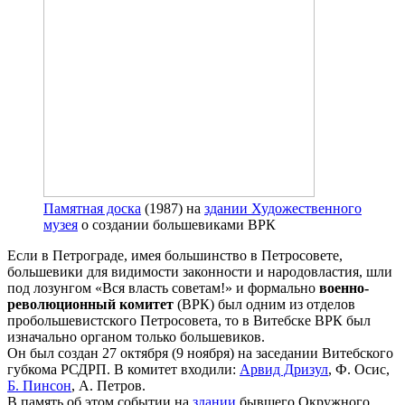
Памятная доска
(1987) на
здании Художественного
музея
о создании большевиками ВРК
Если в Петрограде, имея большинство в Петросовете,
большевики для видимости законности и народовластия, шли
под лозунгом «Вся власть советам!» и формально
военно-
революционный комитет
(ВРК) был одним из отделов
пробольшевистского Петросовета, то в Витебске ВРК был
изначально органом только большевиков.
Он был создан 27 октября (9 ноября) на заседании Витебского
губкома РСДРП. В комитет входили:
Арвид Дризул
, Ф. Осис,
Б. Пинсон
, А. Петров.
В память об этом событии на
здании
бывшего Окружного