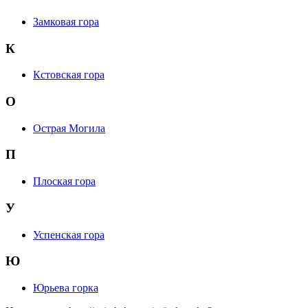
Замковая гора
К
Кстовская гора
О
Острая Могила
П
Плоская гора
У
Успенская гора
Ю
Юрьева горка