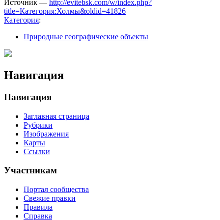
Источник —
http://evitebsk.com/w/index.php?
title=Категория:Холмы&oldid=41826
Категория
:
Природные географические объекты
Навигация
Навигация
Заглавная страница
Рубрики
Изображения
Карты
Ссылки
Участникам
Портал сообщества
Свежие правки
Правила
Справка