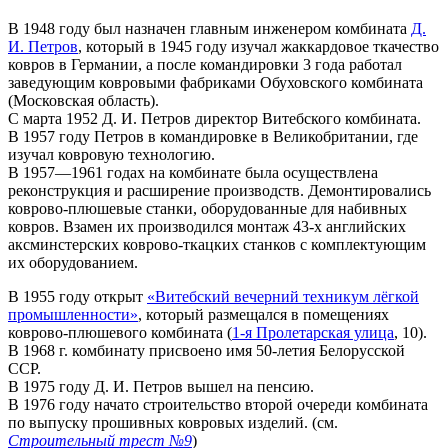
В 1948 году был назначен главным инженером комбината
Д.
И. Петров
, который в 1945 году изучал жаккардовое ткачество
ковров в Германии, а после командировки 3 года работал
заведующим ковровыми фабриками Обуховского комбината
(Московская область).
С марта 1952 Д. И. Петров директор Витебского комбината.
В 1957 году Петров в командировке в Великобритании, где
изучал ковровую технологию.
В 1957—1961 годах на комбинате была осуществлена
реконструкция и расширение производств. Демонтировались
коврово-плюшевые станки, оборудованные для набивных
ковров. Взамен их производился монтаж 43-х английских
аксминстерских коврово-ткацких станков с комплектующим
их оборудованием.
В 1955 году открыт
«Витебский вечерний техникум лёгкой
промышленности»
, который размещался в помещениях
коврово-плюшевого комбината (
1-я Пролетарская улица
, 10).
В 1968 г. комбинату присвоено имя 50-летия Белорусской
ССР.
В 1975 году Д. И. Петров вышел на пенсию.
В 1976 году начато строительство второй очереди комбината
по выпуску прошивных ковровых изделий. (см.
Строительный трест №9
)