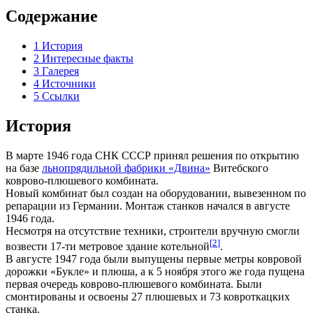
Содержание
1
История
2
Интересные факты
3
Галерея
4
Источники
5
Ссылки
История
В марте 1946 года СНК СССР принял решения по открытию
на базе
льнопрядильной фабрики «Двина»
Витебского
коврово-плюшевого комбината.
Новый комбинат был создан на оборудовании, вывезенном по
репарации из Германии. Монтаж станков начался в августе
1946 года.
Несмотря на отсутствие техники, строители вручную смогли
[
2
]
возвести 17-ти метровое здание котельной
.
В августе 1947 года были выпущены первые метры ковровой
дорожки «Букле» и плюша, а к 5 ноября этого же года пущена
первая очередь коврово-плюшевого комбината. Были
смонтированы и освоены 27 плюшевых и 73 ковроткацких
станка.