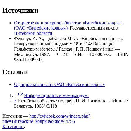
Источники
Открытое акционерное общество «Витебские ковры»
(ОАО «Витебские ковры»)
. Государственный архив
Витебской области
Федарук А. А., Цыбульскі М. Л. «Ві́цебскія дыва́ны» //
Беларуская энцыклапедыя: У 18 т. Т. 4: Варанецкі —
Гальфстрым (белор.) / Рэдкал.: Г. П. Пашкоў і інш. —
Мн.: БелЭн, 1997. — С. 233—234. — 10 000 экз. — ISBN
985-11-0090-0.
Ссылки
Официальный сайт ОАО «Витебские ковры»
1
2
↑
Информационный меморандум.
↑
Витебская область / под ред. Н. И. Пахомов . – Минск :
Беларусь, 1968/ C.118
Источник —
http://evitebsk.com/w/index.php?
title=Витебские_ковры&oldid=44755
Категории
: