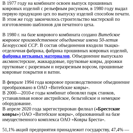
В 1977 году на комбинате освоен выпуск прошивных
ковровых изделий с рельефным рисунком, в 1980 году выдал
первую продукцию цех по выпуску изделий способом печати.
В этом же году закончилось строительство мастерской по
изготовлению шаблонов для печатного цеха.
В 1980 г. на базе коврового комбината создано
Витебское
ковровое производственное объединение имени 50-летия
Белорусской ССР
. В состав объединения входили ткацко-
отделочная фабрика, фабрика прошивных ковровых изделий,
фабрика нетканых материалов
. Объединение выпускало
аксминстерские, жаккардовые, прутковые ковры, дорожки
прутковые с разрезным и неразрезным ворсом, прошивные
ковровые покрытия и ватин.
В феврале 1994 года ковровое производственное объединение
преобразовано в ОАО «Витебские ковры».
В 2000—2010-е годы комбинат обновлял парк станков,
устанавливая новое австрийское, бельгийское и немецкое
оборудование.
В апреле 2020 года зарегистрирован филиал (
«Брестские
ковры»
) ОАО «Витебские ковры», образованный на базе
имущественного комплекса ОАО «Ковры Бреста».
51,1% акций предприятия принадлежит государству, 47,4% —