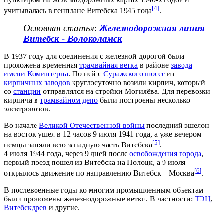
[
4
]
учитывалась в генплане Витебска 1945 года
.
Основная статья
:
Железнодорожная линия
Витебск - Волоколамск
В 1937 году для соединения с железной дорогой была
проложена временная
трамвайная ветка
в районе
завода
имени Коминтерна
. По ней с
Суражского шоссе
из
кирпичных заводов
круглосуточно возили кирпич, который
со
станции
отправлялся на стройки Могилёва. Для перевозки
кирпича в
трамвайном депо
были построены несколько
электровозов.
Во начале
Великой Отечественной войны
последний эшелон
на восток ушел в 12 часов 9 июля 1941 года, а уже вечером
[
5
]
немцы заняли всю западную часть Витебска
.
4 июля 1944 года, через 9 дней после
освобождения города
,
первый поезд пошел из Витебска на Полоцк, а 9 июля
[
6
]
открылось движение по направлению Витебск—Москва
.
В послевоенные годы ко многим промышленным объектам
были проложены железнодорожные ветки. В частности:
ТЭЦ
,
Витебскдрев
и другие.