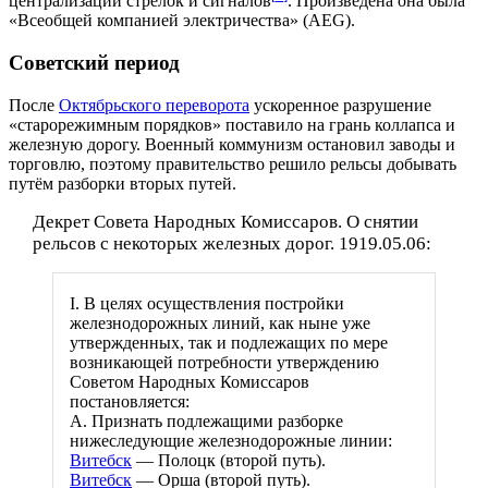
централизации стрелок и сигналов
. Произведена она была
«Всеобщей компанией электричества» (AEG).
Советский период
После
Октябрьского переворота
ускоренное разрушение
«старорежимным порядков» поставило на грань коллапса и
железную дорогу. Военный коммунизм остановил заводы и
торговлю, поэтому правительство решило рельсы добывать
путём разборки вторых путей.
Декрет Совета Народных Комиссаров. О снятии
рельсов с некоторых железных дорог. 1919.05.06:
I. В целях осуществления постройки
железнодорожных линий, как ныне уже
утвержденных, так и подлежащих по мере
возникающей потребности утверждению
Советом Народных Комиссаров
постановляется:
А. Признать подлежащими разборке
нижеследующие железнодорожные линии:
Витебск
— Полоцк (второй путь).
Витебск
— Орша (второй путь).