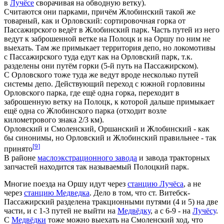
в
Лучёсе
сворачивая на обводную ветку).
Считаются они парками, причём Жлобинский такой же
товарный, как и Орловский: сортировочная горка от
Пассажирского ведёт в Жлобинский парк. Часть путей из него
ведут к заброшенной ветке на Полоцк и на Оршу по ним не
выехать. Там же примыкает территория депо, но локомотивы
с Пассажирского туда едут как на Орловский парк, т.к.
разделены они путём горки (5-й путь на Пассажирском).
С Орловского тоже туда же ведут вроде несколько путей
системы депо. Действующий переход с южной горловины
Орловского парка, где ещё одна горка, переходит в
заброшенную ветку на Полоцк, к которой дальше примыкает
ещё одна со Жлобинского парка (отходит возле
километрового знака 2/3 км).
Орловский и Смоленский, Оршанский и Жлобинский - как
бы синонимы, но Орловский и Жлобинский правильнее - так
[
9
]
принято
В районе
маслоэкстрационного завода
и завода тракторных
запчастей находится так называемый Полоцкий парк.
Многие поезда на Оршу идут через
станцию Лучёса
, а не
через
станцию Медведка
. Дело в том, что ст. Витебск-
Пассажирский разделена тракционными путями (4 и 5) на две
части, и с 1-3 путей не выйти на
Медвёдку
, а с 6-9 - на
Лучёсу
.
С
Медвёдки
тоже можно выехать на Смоленский ход, что