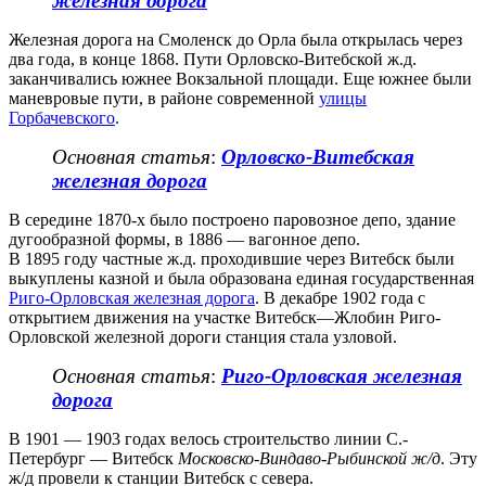
железная дорога
Железная дорога на Смоленск до Орла была открылась через
два года, в конце 1868. Пути Орловско-Витебской ж.д.
заканчивались южнее Вокзальной площади. Еще южнее были
маневровые пути, в районе современной
улицы
Горбачевского
.
Основная статья
:
Орловско-Витебская
железная дорога
В середине 1870-х было построено паровозное депо, здание
дугообразной формы, в 1886 — вагонное депо.
В 1895 году частные ж.д. проходившие через Витебск были
выкуплены казной и была образована единая государственная
Риго-Орловская железная дорога
. В декабре 1902 года с
открытием движения на участке Витебск—Жлобин Риго-
Орловской железной дороги станция стала узловой.
Основная статья
:
Риго-Орловская железная
дорога
В 1901 — 1903 годах велось строительство линии С.-
Петербург — Витебск
Московско-Виндаво-Рыбинской ж/д
. Эту
ж/д провели к станции Витебск с севера.