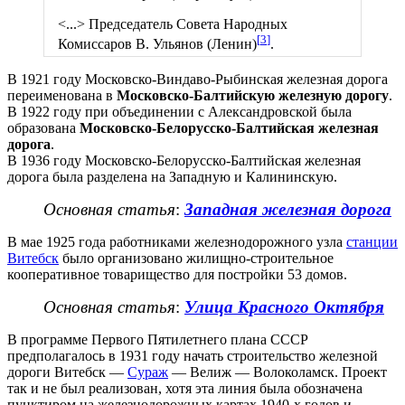
<...> Председатель Совета Народных
[
3
]
Комиссаров В. Ульянов (Ленин)
.
В 1921 году Московско-Виндаво-Рыбинская железная дорога
переименована в
Московско-Балтийскую железную дорогу
.
В 1922 году при объединении с Александровской была
образована
Московско-Белорусско-Балтийская железная
дорога
.
В 1936 году Московско-Белорусско-Балтийская железная
дорога была разделена на Западную и Калининскую.
Основная статья
:
Западная железная дорога
В мае 1925 года работниками железнодорожного узла
станции
Витебск
было организовано жилищно-строительное
кооперативное товарищество для постройки 53 домов.
Основная статья
:
Улица Красного Октября
В программе Первого Пятилетнего плана СССР
предполагалось в 1931 году начать строительство железной
дороги Витебск —
Сураж
— Велиж — Волоколамск. Проект
так и не был реализован, хотя эта линия была обозначена
пунктиром на железнодорожных картах 1940-х годов и