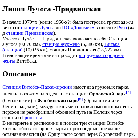
Линия Лучоса -Придвинская
В начале 1970=х (конце 1960-х?) была построена грузовая ж/д
ветка от
станции Лучёса
до
ПО «Доломит»
в поселке
Руба
(ж/
д
станции Придвинская
).
Участок Лучёса — Придвинская включает в себя: Станция
Лучоса (0,076 км),
станция Журжево
(5,386 км),
Витьба
(станция)
(10,025 км), станция Придвинская (18,222 км).
В настоящее время линия проходит
в пределах городской
черты
Витебска.
Описание
Станция Витебск-Пассажирский
имеет два грузовых парка,
[
7
]
внешне похожих на отдельные станции:
Орловский парк
[
8
]
(Смоленский) и
Жлобинский парк
(Оршанский или
Ленинградский), между южными горловинами которых есть
переход на разобранный обходной путь на Полоцк через
станцию
Гришаны
.
В интернете в расписании в поиске три станции Витебск,
хотя на обоих товарных парках пригородные поезда не
останавливаются (на Оршу часто ходят через Орловский парк,