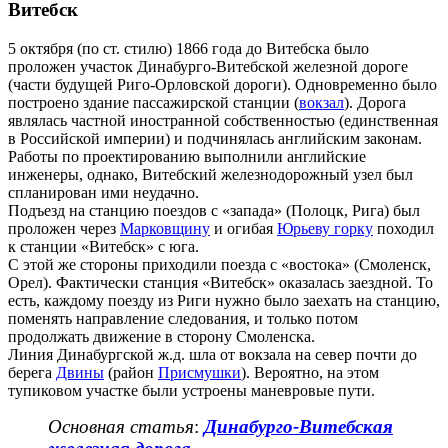
Витебск
5 октября (по ст. стилю) 1866 года до Витебска было
проложен участок Динабурго-Витебской железной дороге
(части будущей Риго-Орловской дороги). Одновременно было
построено здание пассажирской станции (
вокзал
). Дорога
являлась частной иностранной собственностью (единственная
в Российской империи) и подчинялась английским законам.
Работы по проектированию выполнили английские
инженеры, однако, Витебский железнодорожный узел был
спланирован ими неудачно.
Подъезд на станцию поездов с «запада» (Полоцк, Рига) был
проложен через
Марковщину
и огибая
Юрьеву горку
походил
к станции «Витебск» с юга.
С этой же стороны приходили поезда с «востока» (Смоленск,
Орел). Фактически станция «Витебск» оказалась заездной. То
есть, каждому поезду из Риги нужно было заехать на станцию,
поменять направление следования, и только потом
продолжать движение в сторону Смоленска.
Линия Динабургской ж.д. шла от вокзала на север почти до
берега
Двины
(район
Присмушки
). Вероятно, на этом
тупиковом участке были устроены маневровые пути.
Основная статья
:
Динабурго-Витебская