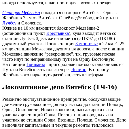
иногда используется, в частности для грузовых поездов.
Станция Медвёдка
находится на дороге Витебск – Орша -
Жлобин в 7 км от Витебска. С неё ведёт обводной путь на
Лучёсу
и Смоленск.
Южнее на 10 км находится блокпост Медвёдка-2
(остановочный пункт
Крестьянка
), куда выходит ветка со
станции Лучёса. Здесь же начинается (с ПК97 до ПК186)
двухпутный участок. После станция
Замосточье
в 22 км. С 25
км до станции Можеевка двухпутная дорога, а после станции
Можеевка движение "реверсивное", т.к. грузовые поезда
часто идут по неправильному пути на Оршу-Восточную.
На станции
Гришаны
- пригородные поезда останавливаются.
Путь на Витебск есть только через
Чепино
. В сторону
Жлобинского парка путь разобран, есть платформа
Локомотивное депо Витебск (ТЧ-16)
Ремонтно-эксплуатационное предприятие, обслуживающее
движение грузовых поездов на участках до станций Полоцк,
Орша, Осиповичи, Новосокольники, пассажирских - на
участках до станций Орша, Полоцк и пригородных - на
участках до станций Орша, Езерище, Полоцк, Смоленск. Депо
выполняет капитальные и текущие ремонты тепловозов