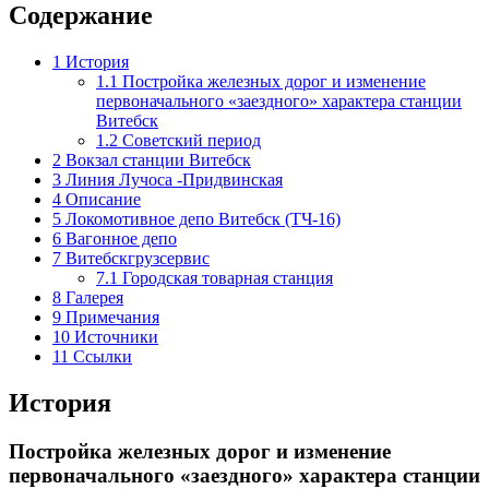
Содержание
1
История
1.1
Постройка железных дорог и изменение
первоначального «заездного» характера станции
Витебск
1.2
Советский период
2
Вокзал станции Витебск
3
Линия Лучоса -Придвинская
4
Описание
5
Локомотивное депо Витебск (ТЧ-16)
6
Вагонное депо
7
Витебскгрузсервис
7.1
Городская товарная станция
8
Галерея
9
Примечания
10
Источники
11
Ссылки
История
Постройка железных дорог и изменение
первоначального «заездного» характера станции